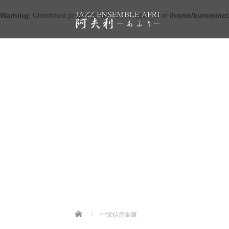
Warning
: Undefined property: WP_Error::$cat_ID in
/home/kurominet/
Home
中栄信用金庫